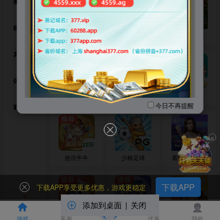
捕鱼达人
顶级域名体系全面启用
💎
666成套序列 · 百万价值加持
💎
棋牌对战
飞鸟派对
跳高高2
寻宝黄金城
666.diy
真人视讯
✅666a.diy ~ 666z.diy✅
体育竞技
A-Z字母可更换
亡灵大盗
金鲨银鲨
皇金渔场
今日不再提醒
彩票游戏
💎官方易记网址💎
✅
✅
4559.com
60288.com
×
✅
✅
377.vip
666aa.diy
抢庄牛牛
少林足球
看牌抢庄牛牛
✅
✅
4559.app
666zz.diy
下载APP
下载APP享受更多优惠，游戏更稳定
添加到桌面
|
关闭
✅
✅
4559.tt
4559.ag
LEG炸金花
二人麻将
赏金大对决
游戏
客服
优惠
我的