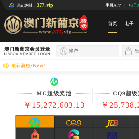
ı
377
.vip
手机APP
电子
易记网址：
首页
电子
MG超级奖池
CQ9超
￥15,272,604.64
￥25,738,
MG电子
MG GAMING
传奇电子
CQ9 GAMING
夺宝电子
JDB GAMING
BB